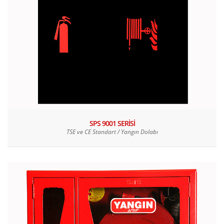
SPS 9001 SERİSİ
TSE ve CE Standart / Yangın Dolabı