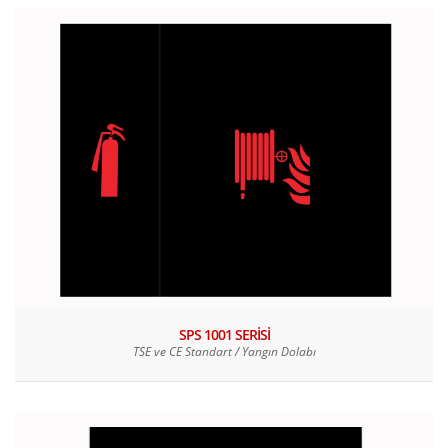
SPS 1001 SERİSİ
TSE ve CE Standart / Yangın Dolabı