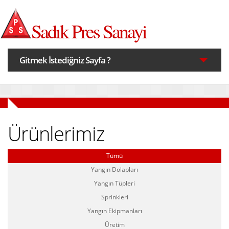
Sadık Pres Sanayi
Gitmek İstediğniz Sayfa ?
Anasayfa
Ürünlerimiz
Hakkımızda
Tümü
Ürünler
Yangın Dolapları
Yangın Tüpleri
Üretim
Sprinkleri
Yangın Ekipmanları
Üretim