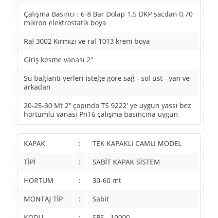
Çalışma Basıncı : 6-8 Bar Dolap 1.5 DKP sacdan 0.70
mikron elektrostatik boya
Ral 3002 Kırmızı ve ral 1013 krem boya
Giriş kesme vanası 2'’
Su bağlantı yerleri isteğe göre sağ - sol üst - yan ve
arkadan
20-25-30 Mt 2'’ çapında TS 9222' ye uygun yassı bez
hortumlu vanası Pn16 çalışma basıncına uygun
KAPAK
:
TEK KAPAKLI CAMLI MODEL
TİPİ
:
SABİT KAPAK SİSTEM
HORTUM
:
30-60 mt
MONTAJ TİP
:
Sabit
KODU
:
SPS - 10000